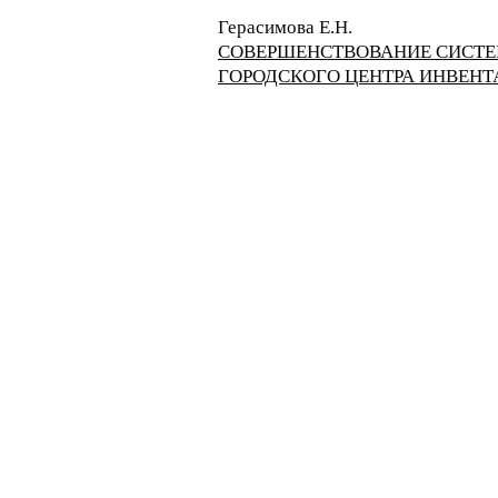
Герасимова Е.Н.
СОВЕРШЕНСТВОВАНИЕ СИСТЕ
ГОРОДСКОГО ЦЕНТРА ИНВЕНТ
© ООО "Институт управления и социал
+7 917 021 49 78 (телефон, телеграм, 
Политика
и
Согласие
на обработку пе