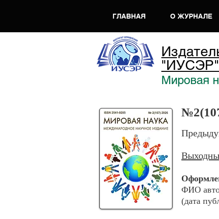
ГЛАВНАЯ
О ЖУРНАЛЕ
Издател
"ИУСЭР"
Мировая на
№2
(10
Предыду
Выходны
Оформлен
ФИО авто
(дата пуб