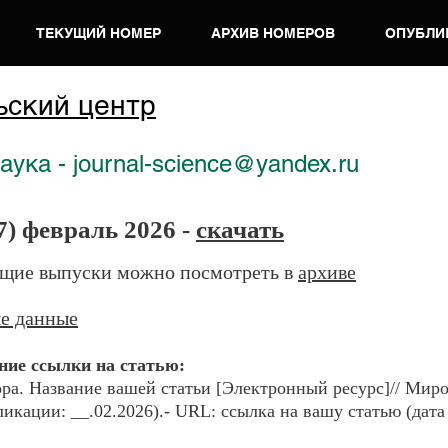
ТЕКУЩИЙ НОМЕР
АРХИВ НОМЕРОВ
ОПУБЛИ
ьский центр
ука - journal-science@yandex.ru
7) февраль 2026 -
скачать
щие выпуски можно посмотреть в
архиве
е данные
ие ссылки на ста
тью:
ра. Наз
ван
ие вашей статьи [Электронный ресурс]// Миро
ликации: __.02.2026).- URL: ссылка на вашу статью (дата