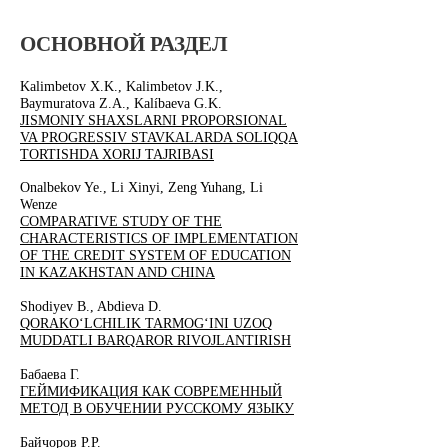
ОСНО
ВНОЙ РАЗДЕЛ
Kalimbetov ​X.K., Kalimbetov J.K.,
Baymuratova Z.А., Kalíbaeva G.K.
JISMONIY SHAXSLARNI PROPORSIONAL
VA PROGRESSIV STAVKALARDA SOLIQQA
TORTISHDA XORIJ TAJRIBASI
Onalbekov Ye., Li Xinyi, Zeng Yuhang, Li
Wenze
COMPARATIVE STUDY OF THE
CHARACTERISTICS OF IMPLEMENTATION
OF THE CREDIT SYSTEM OF EDUCATION
IN KAZAKHSTAN AND CHINA
Shodiyev B., Abdieva D.
QORAKO‘LCHILIK TARMOG‘INI UZOQ
MUDDATLI BARQAROR RIVOJLANTIRISH
Бабаева Г.
ГЕЙМИФИКАЦИЯ КАК СОВРЕМЕННЫЙ
МЕТОД В ОБУЧЕНИИ РУССКОМУ ЯЗЫКУ
Байчоров Р.Р.