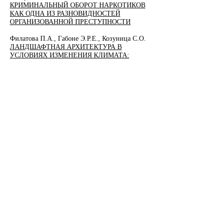
КРИМИНАЛЬНЫЙ ОБОРОТ НАРКОТИКОВ
КАК ОДНА ИЗ РАЗНОВИДНОСТЕЙ
ОРГАНИЗОВАННОЙ ПРЕСТУПНОСТИ
Филатова П.А., Габоне Э.Р.Е., Козуница С.О.
ЛАНДШАФТНАЯ АРХИТЕКТУРА В
УСЛОВИЯХ ИЗМЕНЕНИЯ КЛИМАТА:
АДАПТАЦИЯ ПРОЕКТИРОВАНИЯ
ЗЕЛЕНЫХ ПРОСТРАНСТВ И
ГАРМОНИЗАЦИЯ ПРИРОДНОЙ И
ИСКУССТВЕННОЙ СРЕДЫ В
АРХИТЕКТУРЕ
Шуайчжао Фань
МЕТОД УПРАВЛЕНИЯ РОБОТОМ НА
ОСНОВЕ ОПРЕДЕЛЕНИЯ РАССТОЯНИЯ
Шуайчжао Фань
МЕТОД УПРАВЛЕНИЯ МОБИЛЬНЫМ
РОБОТОМ НА ОСНОВЕ ОЦЕНКИ УГЛА И
РАССТОЯНИЯ ДО ПРЕПЯТСТВИЙ
ЕСТЕСТВЕННЫЕ И
ТЕХНИЧЕСКИЕ НАУКИ