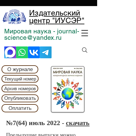
Издательский
центр "ИУСЭР"
Мировая наука - journal-
science@yandex.ru
О журнале
Текущий номер
Архив номеров
Опубликовать
Оплатить
№7(64) июль 2022 -
скачать
Предыдущие выпуски можно