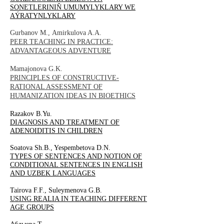
SONETLERINIŇ UMUMYLYKLARY WE
AÝRATYNLYKLARY
Gurbanov М., Amirkulova A.A.
PEER TEACHING IN PRACTICE:
ADVANTAGEOUS ADVENTURE
Mamajonova G.K.
PRINCIPLES OF CONSTRUCTIVE-
RATIONAL ASSESSMENT OF
HUMANIZATION IDEAS IN BIOETHICS
Razakov B.Yu.
DIAGNOSIS AND TREATMENT OF
ADENOIDITIS IN CHILDREN
Soatova Sh.B., Yespembetova D.N.
TYPES OF SENTENCES AND NOTION OF
CONDITIONAL SENTENCES IN ENGLISH
AND UZBEK LANGUAGES
Tairova F.F., Suleymenova G.B.
USING REALIA IN TEACHING DIFFERENT
AGE GROUPS