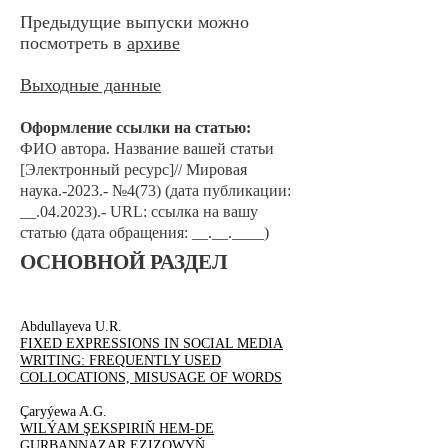
Предыдущие выпуски можно
посмотреть в
архиве
Выходные данные
Оформление ссылки на статью:
ФИО автора. Наз
ван
ие вашей статьи
[Электронный ресурс]// Мировая
наука.-2023.- №4
(73) (дата публикации:
__.04.2023).- URL: ссылка на вашу
статью (дата обращения: __.__.____)
ОСНОВНОЙ РАЗДЕЛ
Abdullayeva U.R.
FIXED EXPRESSIONS IN SOCIAL MEDIA
WRITING: FREQUENTLY USED
COLLOCATIONS, MISUSAGE OF WORDS
Çaryýewa A.G.
WILÝAM ŞEKSPIRIŇ HEM-DE
GURBANNAZAR EZIZOWYŇ