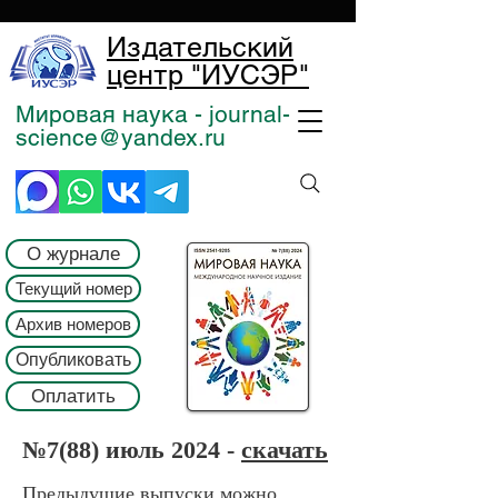
Издательский
центр "ИУСЭР"
Мировая наука - journal-
science@yandex.ru
О журнале
Текущий номер
Архив номеров
Опубликовать
Оплатить
№7
(88) июль 2024 -
скачать
Предыдущие выпуски можно