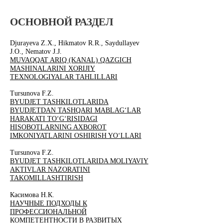
ОСНО
ВНОЙ РАЗДЕЛ
​Djurayeva Z.Х., Hikmatov R.R., Saydullayev
J.O., Nematov J.J.
MUVAQQAT ARIQ (KANAL) QAZGICH
MASHINALARINI XORIJIY
TEXNOLOGIYALAR TAHLILLARI
Tursunova F.Z.
BYUDJET TASHKILOTLARIDA
BYUDJETDAN TASHQARI MABLAG‘LAR
HARAKATI TO‘G‘RISIDAGI
HISOBOTLARNING AXBOROT
IMKONIYATLARINI OSHIRISH YO‘LLARI
Tursunova F.Z.
BYUDJET TASHKILOTLARIDA MOLIYAVIY
AKTIVLAR NAZORATINI
TAKOMILLASHTIRISH
Касимова Н.К.
НАУЧНЫЕ ПОДХОДЫ К
ПРОФЕССИОНАЛЬНОЙ
КОМПЕТЕНТНОСТИ В РАЗВИТЫХ