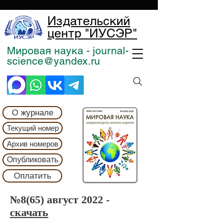
Издательский
центр "ИУСЭР"
Мировая наука - journal-
science@yandex.ru
О журнале
Текущий номер
Архив номеров
Опубликовать
Оплатить
№8(65) август 2022 -
скачать