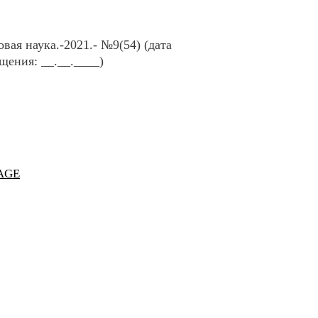
ая наука.-2021.- №9(54) (дата
щения: __.__.____)
AGE