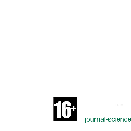
HOME
io-Economic Development"
tsApp)
journal-scien
рсональных данных