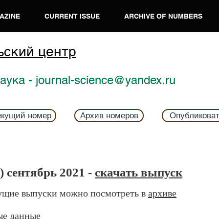
AZINE
CURRENT ISSUE
ARCHIVE OF NUMBERS
ьский центр
ука - journal-science@yandex.ru
екущий номер
Архив номеров
Опубликова
) сентябрь 2021 -
скачать выпуск
щие выпуски можно посмотреть в
архиве
ые данные