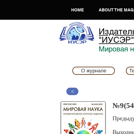
HOME
ABOUT THE MAG
Издател
"ИУСЭР"
Мировая на
О журнале
Т
>
№9(54
Предыду
Выходн