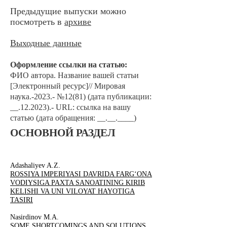
Предыдущие выпуски можно
посмотреть в
архиве
Выходные данные
Оформление ссылки на ста
тью:
ФИО автора. Наз
ван
ие вашей статьи
[Электронный ресурс]// Мировая
наука.-2023.- №12
(81) (дата публикации:
__.12.2023).- URL: ссылка на вашу
статью (дата обращения: __.__.____)
ОСНО
ВНОЙ РАЗДЕЛ
Adashaliyev A.Z.
ROSSIYA IMPERIYASI DAVRIDA FARG‘ONA
VODIYSIGA PAXTA SANOATINING KIRIB
KELISHI VA UNI VILOYAT HAYOTIGA
TASIRI
Nasirdinov M.A.
SOME SHORTCOMINGS AND SOLUTIONS