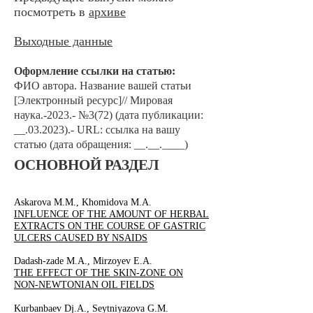
посмотреть в
архиве
Выходные данные
Оформление ссылки на статью:
ФИО автора. Наз
ван
ие вашей статьи
[Электронный ресурс]// Мировая
наука.-2023.- №3(72) (дата публикации:
__.03.2023).- URL: ссылка на вашу
статью (дата обращения: __.__.____)
ОСНОВНОЙ РАЗДЕЛ
Askarova M.M., Khomidova M.A.
INFLUENCE OF THE AMOUNT OF HERBAL
EXTRACTS ON THE COURSE OF GASTRIC
ULCERS CAUSED BY NSAIDS
Dadash-zade M.A., Mirzoyev E.A.
THE EFFECT OF THE SKIN-ZONE ON
NON-NEWTONIAN OIL FIELDS
Kurbanbaev Dj.A., Seytniyazova G.M.