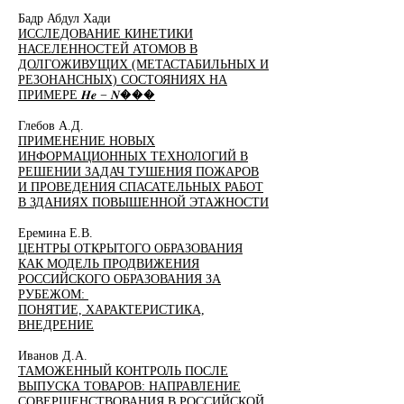
Бадр Абдул Хади
ИССЛЕДОВАНИЕ КИНЕТИКИ
НАСЕЛЕННОСТЕЙ АТОМОВ В
ДОЛГОЖИВУЩИХ (МЕТАСТАБИЛЬНЫХ И
РЕЗОНАНСНЫХ) СОСТОЯНИЯХ НА
ПРИМЕРЕ 𝑯𝒆 − 𝑵���
Глебов А.Д.
ПРИМЕНЕНИЕ НОВЫХ
ИНФОРМАЦИОННЫХ ТЕХНОЛОГИЙ В
РЕШЕНИИ ЗАДАЧ ТУШЕНИЯ ПОЖАРОВ
И ПРОВЕДЕНИЯ СПАСАТЕЛЬНЫХ РАБОТ
В ЗДАНИЯХ ПОВЫШЕННОЙ ЭТАЖНОСТИ
Еремина Е.В.
ЦЕНТРЫ ОТКРЫТОГО ОБРАЗОВАНИЯ
КАК МОДЕЛЬ ПРОДВИЖЕНИЯ
РОССИЙСКОГО ОБРАЗОВАНИЯ ЗА
РУБЕЖОМ:
ПОНЯТИЕ, ХАРАКТЕРИСТИКА,
ВНЕДРЕНИЕ
Иванов Д.А.
ТАМОЖЕННЫЙ КОНТРОЛЬ ПОСЛЕ
ВЫПУСКА ТОВАРОВ: НАПРАВЛЕНИЕ
СОВЕРШЕНСТВОВАНИЯ В РОССИЙСКОЙ