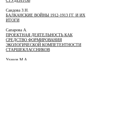
СТУДЕНТОВ
Саидова З.Н.
БАЛКАНСКИЕ ВОЙНЫ 1912-1913 ГГ. И ИХ
ИТОГИ
Сапарова А.
ПРОЕКТНАЯ ДЕЯТЕЛЬНОСТЬ КАК
СРЕДСТВО ФОРМИРОВАНИЯ
ЭКОЛОГИЧЕСКОЙ КОМПЕТЕНТНОСТИ
СТАРШЕКЛАССНИКОВ
Уланов М.А.
ОШИБКИ ЛОКАЛИЗАЦИИ И ИХ ВЛИЯНИЕ
НА ВОСПРИЯТИЕ ИГРОВОГО
НАРРАТИВА: НА ПРИМЕРЕ THE LAST OF
US PART II
Чертов Р.В.
МОДЕРНИЗАЦИИ ОПТИЧЕСКИХ СЕТЕЙ
АБОНЕНТСКОГО ДОСТУПА
Четин А.О.
ПОТЕНЦИАЛЬНЫЕ ВОЗМОЖНОСТИ
ВНЕДРЕНИЯ СИСТЕМ КВАНТОВОГО
РАСПРЕДЕЛЕНИЯ КЛЮЧА НА СЕТЯХ
СВЯЗИ