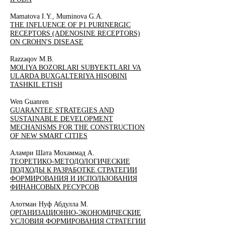
Mamatova I.Y., Muminova G.A.
THE INFLUENCE OF P1 PURINERGIC
RECEPTORS (ADENOSINE RECEPTORS)
ON CROHN'S DISEASE
Razzaqov M.B.
MOLIYA BOZORLARI SUBYEKTLARI VA
ULARDA BUXGALTERIYA HISOBINI
TASHKIL ETISH
Wen Guanren
GUARANTEE STRATEGIES AND
SUSTAINABLE DEVELOPMENT
MECHANISMS FOR THE CONSTRUCTION
OF NEW SMART CITIES
Аламри Шата Мохаммад А.
ТЕОРЕТИКО-МЕТОДОЛОГИЧЕСКИЕ
ПОДХОДЫ К РАЗРАБОТКЕ СТРАТЕГИИ
ФОРМИРОВАНИЯ И ИСПОЛЬЗОВАНИЯ
ФИНАНСОВЫХ РЕСУРСОВ
Алотман Нуф Абдулла М.
ОРГАНИЗАЦИОННО-ЭКОНОМИЧЕСКИЕ
УСЛОВИЯ ФОРМИРОВАНИЯ СТРАТЕГИИ