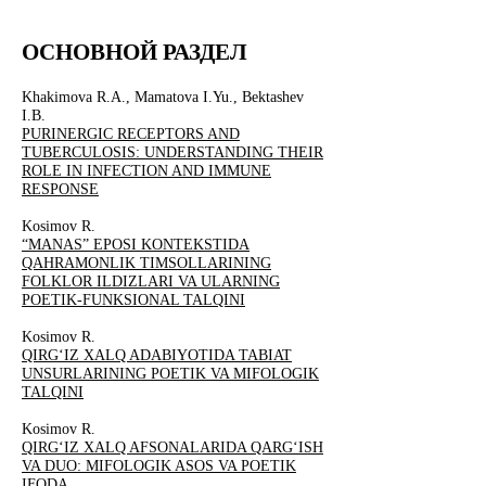
ОСНОВНОЙ РАЗДЕЛ
Khakimova R.A., Mamatova I.Yu., Bektashev
I.B.
PURINERGIC RECEPTORS AND
TUBERCULOSIS: UNDERSTANDING THEIR
ROLE IN INFECTION AND IMMUNE
RESPONSE
Kosimov R.
“MANAS” EPOSI KONTEKSTIDA
QAHRAMONLIK TIMSOLLARINING
FOLKLOR ILDIZLARI VA ULARNING
POETIK-FUNKSIONAL TALQINI
Kosimov R.
QIRG‘IZ XALQ ADABIYOTIDA TABIAT
UNSURLARINING POETIK VA MIFOLOGIK
TALQINI
Kosimov R.
QIRG‘IZ XALQ AFSONALARIDA QARG‘ISH
VA DUO: MIFOLOGIK ASOS VA POETIK
IFODA